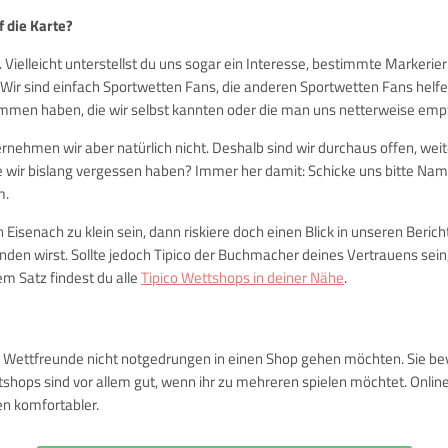
 die Karte?
h. Vielleicht unterstellst du uns sogar ein Interesse, bestimmte Markeri
Wir sind einfach Sportwetten Fans, die anderen Sportwetten Fans helfe
mmen haben, die wir selbst kannten oder die man uns netterweise empf
bernehmen wir aber natürlich nicht. Deshalb sind wir durchaus offen, 
e wir bislang vergessen haben? Immer her damit: Schicke uns bitte Na
m.
n Eisenach zu klein sein, dann riskiere doch einen Blick in unseren Beric
nden wirst. Sollte jedoch Tipico der Buchmacher deines Vertrauens sein,
em Satz findest du alle
Tipico Wettshops in deiner Nähe
.
e Wettfreunde nicht notgedrungen in einen Shop gehen möchten. Sie bevo
shops sind vor allem gut, wenn ihr zu mehreren spielen möchtet. Onlines
n komfortabler.