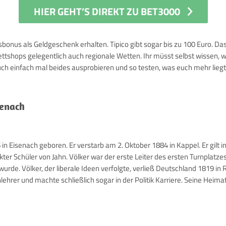
HIER GEHT’S DIREKT ZU BET3000
onus als Geldgeschenk erhalten. Tipico gibt sogar bis zu 100 Euro. D
Wettshops gelegentlich auch regionale Wetten. Ihr müsst selbst wissen
uch einfach mal beides ausprobieren und so testen, was euch mehr liegt
senach
n Eisenach geboren. Er verstarb am 2. Oktober 1884 in Kappel. Er gilt i
rekter Schüler von Jahn. Völker war der erste Leiter des ersten Turnplatze
rde. Völker, der liberale Ideen verfolgte, verließ Deutschland 1819 in 
nlehrer und machte schließlich sogar in der Politik Karriere. Seine Heima