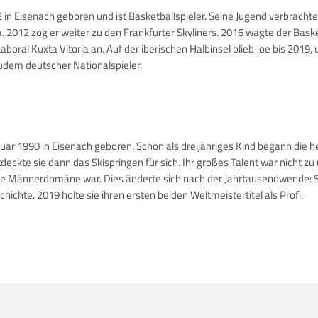
n Eisenach geboren und ist Basketballspieler. Seine Jugend verbrachte 
na. 2012 zog er weiter zu den Frankfurter Skyliners. 2016 wagte der Bask
Laboral Kuxta Vitoria an. Auf der iberischen Halbinsel blieb Joe bis 20
zudem deutscher Nationalspieler.
uar 1990 in Eisenach geboren. Schon als dreijähriges Kind begann die he
tdeckte sie dann das Skispringen für sich. Ihr großes Talent war nicht 
ne Männerdomäne war. Dies änderte sich nach der Jahrtausendwende: Se
hichte. 2019 holte sie ihren ersten beiden Weltmeistertitel als Profi.