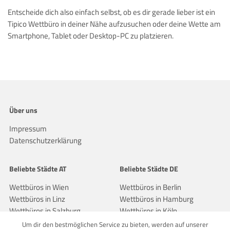
Entscheide dich also einfach selbst, ob es dir gerade lieber ist ein
Tipico Wettbüro in deiner Nähe aufzusuchen oder deine Wette am
Smartphone, Tablet oder Desktop-PC zu platzieren.
Über uns
Impressum
Datenschutzerklärung
Beliebte Städte AT
Beliebte Städte DE
Wettbüros in Wien
Wettbüros in Berlin
Wettbüros in Linz
Wettbüros in Hamburg
Wettbüros in Salzburg
Wettbüros in Köln
Um dir den bestmöglichen Service zu bieten, werden auf unserer