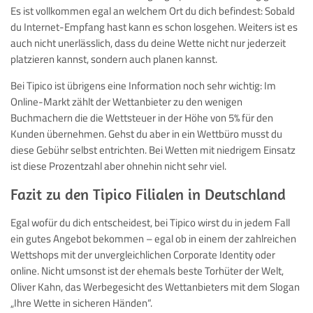
Es ist vollkommen egal an welchem Ort du dich befindest: Sobald
du Internet-Empfang hast kann es schon losgehen. Weiters ist es
auch nicht unerlässlich, dass du deine Wette nicht nur jederzeit
platzieren kannst, sondern auch planen kannst.
Bei Tipico ist übrigens eine Information noch sehr wichtig: Im
Online-Markt zählt der Wettanbieter zu den wenigen
Buchmachern die die Wettsteuer in der Höhe von 5% für den
Kunden übernehmen. Gehst du aber in ein Wettbüro musst du
diese Gebühr selbst entrichten. Bei Wetten mit niedrigem Einsatz
ist diese Prozentzahl aber ohnehin nicht sehr viel.
Fazit zu den Tipico Filialen in Deutschland
Egal wofür du dich entscheidest, bei Tipico wirst du in jedem Fall
ein gutes Angebot bekommen – egal ob in einem der zahlreichen
Wettshops mit der unvergleichlichen Corporate Identity oder
online. Nicht umsonst ist der ehemals beste Torhüter der Welt,
Oliver Kahn, das Werbegesicht des Wettanbieters mit dem Slogan
„Ihre Wette in sicheren Händen“.