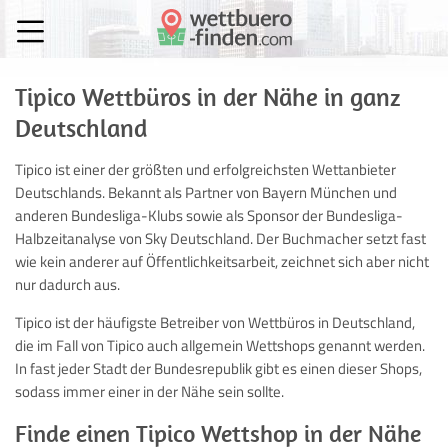
Tipico Wettbüros in der Nähe in ganz
Deutschland
Tipico ist einer der größten und erfolgreichsten Wettanbieter
Deutschlands. Bekannt als Partner von Bayern München und
anderen Bundesliga-Klubs sowie als Sponsor der Bundesliga-
Halbzeitanalyse von Sky Deutschland. Der Buchmacher setzt fast
wie kein anderer auf Öffentlichkeitsarbeit, zeichnet sich aber nicht
nur dadurch aus.
Tipico ist der häufigste Betreiber von Wettbüros in Deutschland,
die im Fall von Tipico auch allgemein Wettshops genannt werden.
In fast jeder Stadt der Bundesrepublik gibt es einen dieser Shops,
sodass immer einer in der Nähe sein sollte.
Finde einen Tipico Wettshop in der Nähe