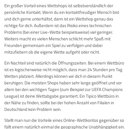
Ein großer Vorteil eines Wettshops ist selbstverständlich der
persönliche Kontakt. Wenn du ein kontaktfreudiger Mensch bist
und dich gerne unterhältst, dann ist ein Wettshop genau das
richtige für dich. Außerdem ist das Risiko eines technischen
Problems (bei einer Live-Wette beispielsweise) viel geringer.
Weiters macht es vielen Menschen schlicht mehr Spaß mit
Freunden gemeinsam ein Spiel zu verfolgen und dabei
mitzufiebern ob die eigene Wette aufgeht oder nicht.
Ein Nachteil sind natürlich die Öffnungszeiten. Bei einem Wettbüro
ist es logischerweise nicht möglich, dass man 24 Stunden pro Tag
Wetten platziert. Allerdings können wir dich in diesem Punkt
beruhigen. Die meisten Shops haben sehr lange geöffnet und vor
allem bei den wichtigen Tagen (zum Beispiel zur UEFA Champions
League) ist deine Wettabgabe garantiert. Ein Tipico Wettbüro in
der Nähe zu finden, sollte bei der hohen Anzahl von Filialen in
Deutschland kein Problem sein.
Stellt man nun die Vorteile eines Online-Wettkontos gegenüber so
fällt einem natürlich einmal die geographische Unabhängigkeit ein.