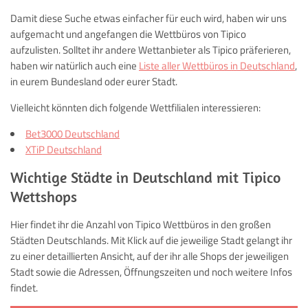
Damit diese Suche etwas einfacher für euch wird, haben wir uns
aufgemacht und angefangen die Wettbüros von Tipico
aufzulisten. Solltet ihr andere Wettanbieter als Tipico präferieren,
haben wir natürlich auch eine
Liste aller Wettbüros in Deutschland
,
in eurem Bundesland oder eurer Stadt.
Vielleicht könnten dich folgende Wettfilialen interessieren:
Bet3000 Deutschland
XTiP Deutschland
Wichtige Städte in Deutschland mit Tipico
Wettshops
Hier findet ihr die Anzahl von Tipico Wettbüros in den großen
Städten Deutschlands. Mit Klick auf die jeweilige Stadt gelangt ihr
zu einer detaillierten Ansicht, auf der ihr alle Shops der jeweiligen
Stadt sowie die Adressen, Öffnungszeiten und noch weitere Infos
findet.