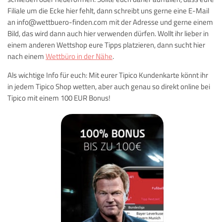
Filiale um die Ecke hier fehlt, dann schreibt uns gerne eine E-Mail
an info@wettbuero-finden.com mit der Adresse und gerne einem
Bild, das wird dann auch hier verwenden dürfen. Wollt ihr lieber in
einem anderen Wettshop eure Tipps platzieren, dann sucht hier
nach einem
Wettbüro in der Nähe
.
Als wichtige Info für euch: Mit eurer Tipico Kundenkarte könnt ihr
in jedem Tipico Shop wetten, aber auch genau so direkt online bei
Tipico mit einem 100 EUR Bonus!