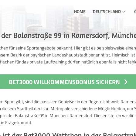
HOME
DEUTSCHLAND
der Balanstraße 99 in Ramersdorf, Münch
chen für seine Sportangebote bekannt. Hier gibt es beispielsweise eine
sem Bezirk der bayrischen Landeshauptstadt benannt ist. Heimisch ist 
ächen für das private Lauftraining dürfen natürlich ebenfalls nicht fehl
BET3000 WILLKOMMENSBONUS SICHERN
 Sport gibt, sind die passiven Genießer in der Regel nicht weit. Ramer
in diesem Stadtteil der Isar-Metropole verschiedene Möglichkeiten, um
 in der Balanstraße 99 in München, Ramersdorf. Diesen stellen wir dir h
n in Frage kommt.
o ist der Bet3000 Wettshop in der Balanstra