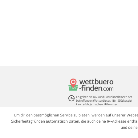
Es gelten die AGB und Bonuskonditionen der
betreffenden Wettanbieter. 18+. Glücksspiel
kann süchtig machen. Hilfe unter
www.gamblingtherapy.org/de/
und
https://www.bzga.de/service/infotelefone/gluec
Um dir den bestmöglichen Service zu bieten, werden auf unserer Webse
ksspielsucht/
. Spiele verantwortungsbewusst. ©
2018-2023 wettbuero-finden.com. Alle Rechte
Sicherheitsgründen automatisch Daten, die auch deine IP-Adresse enthal
vorbehalten
und deine
Jetzt 100€ Tipico