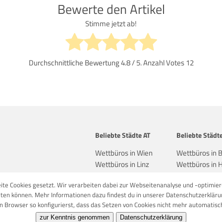
Bewerte den Artikel
Stimme jetzt ab!
Durchschnittliche Bewertung
4.8
/ 5. Anzahl Votes
12
Beliebte Städte AT
Beliebte Städt
Wettbüros in Wien
Wettbüros in B
Wettbüros in Linz
Wettbüros in
Wettbüros in Salzburg
Wettbüros in 
ite Cookies gesetzt. Wir verarbeiten dabei zur Webseitenanalyse und -optimier
ten können. Mehr Informationen dazu findest du in unserer Datenschutzerkläru
n Browser so konfigurierst, dass das Setzen von Cookies nicht mehr automatisch
 Neukundenbonus holen!
ZUM 100€ 
zur Kenntnis genommen
Datenschutzerklärung